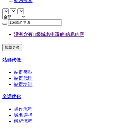
站内搜索
没有含有[
1级域名申请
]的信息内容
加载更多
站群代做
站群类型
站群代理
站群培训
全词优化
操作流程
域名选择
解析流程