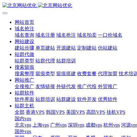
网站首页
域名抢注
域名查询
域名注册
域名抢注
域名拍卖
一口价域名
网站建设
建站步骤
单页建站
开源建站
定制建站
仿站建站
站群代做
站群类型
站群代理
站群培训
搜索留痕
搜索整理
留痕类型
留痕搭建
收费套餐
代理加盟
技术培
网站推广
全搜推广
友情链接
外链代发
推广代投
外贸推广
站群软件
软件界面
站群培训
站群建设
软件开发
优秀软件
站群主机
全部
香港VPS
韩国VPS
美国VPS
高防VPS
挂机VPS
国内vps
北京vps
上海vps
广州vps
深圳vps
成都vps
杭州vps
河源vp
国外vps