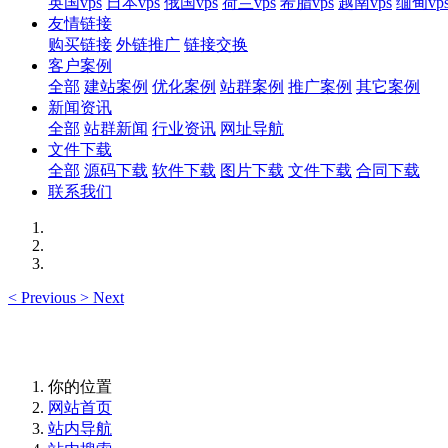
英国vps
日本vps
俄国vps
荷兰vps
希腊vps
越南vps
缅甸vp
友情链接
购买链接
外链推广
链接交换
客户案例
全部
建站案例
优化案例
站群案例
推广案例
其它案例
新闻资讯
全部
站群新闻
行业资讯
网址导航
文件下载
全部
源码下载
软件下载
图片下载
文件下载
合同下载
联系我们
<
Previous
>
Next
你的位置
网站首页
站内导航