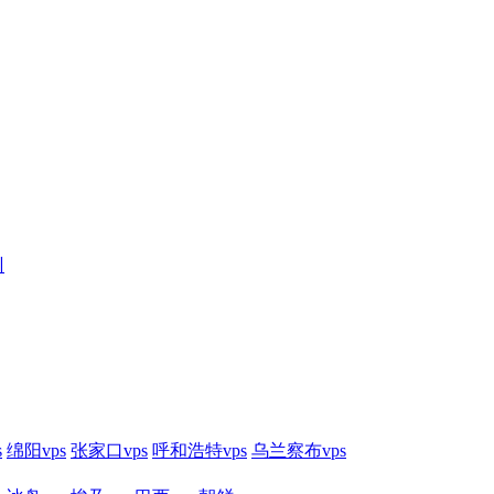
训
s
绵阳vps
张家口vps
呼和浩特vps
乌兰察布vps