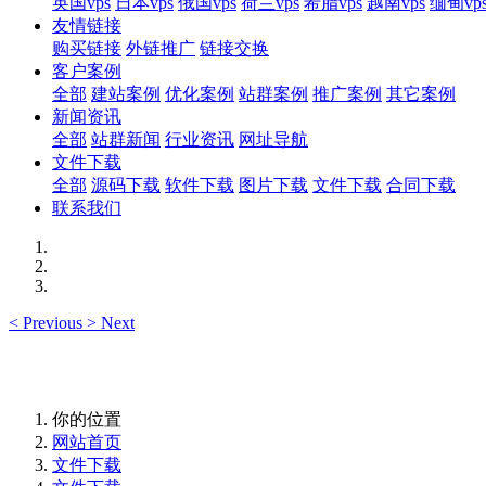
英国vps
日本vps
俄国vps
荷兰vps
希腊vps
越南vps
缅甸vp
友情链接
购买链接
外链推广
链接交换
客户案例
全部
建站案例
优化案例
站群案例
推广案例
其它案例
新闻资讯
全部
站群新闻
行业资讯
网址导航
文件下载
全部
源码下载
软件下载
图片下载
文件下载
合同下载
联系我们
<
Previous
>
Next
你的位置
网站首页
文件下载