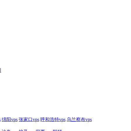
训
s
绵阳vps
张家口vps
呼和浩特vps
乌兰察布vps