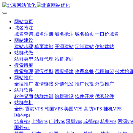
网站首页
域名抢注
域名查询
域名注册
域名抢注
域名拍卖
一口价域名
网站建设
建站步骤
单页建站
开源建站
定制建站
仿站建站
站群代做
站群类型
站群代理
站群培训
搜索留痕
搜索整理
留痕类型
留痕搭建
收费套餐
代理加盟
技术培
网站推广
全搜推广
友情链接
外链代发
推广代投
外贸推广
站群软件
软件界面
站群培训
站群建设
软件开发
优秀软件
站群主机
全部
香港VPS
韩国VPS
美国VPS
高防VPS
挂机VPS
国内vps
北京vps
上海vps
广州vps
深圳vps
成都vps
杭州vps
河源vp
国外vps