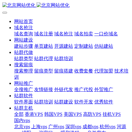
网站首页
域名抢注
域名查询
域名注册
域名抢注
域名拍卖
一口价域名
网站建设
建站步骤
单页建站
开源建站
定制建站
仿站建站
站群代做
站群类型
站群代理
站群培训
搜索留痕
搜索整理
留痕类型
留痕搭建
收费套餐
代理加盟
技术培
训
网站推广
全搜推广
友情链接
外链代发
推广代投
外贸推广
站群软件
软件界面
站群培训
站群建设
软件开发
优秀软件
站群主机
全部
香港VPS
韩国VPS
美国VPS
高防VPS
挂机VPS
国内vps
北京vps
上海vps
广州vps
深圳vps
成都vps
杭州vps
河源