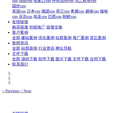
vps
绵阳vps
张家口vps
呼和浩特vps
乌兰察布vps
国外vps
英国vps
日本vps
俄国vps
荷兰vps
希腊vps
越南vps
缅甸
vps
冰岛vps
埃及vps
巴西vps
朝鲜vps
友情链接
购买链接
外链推广
链接交换
客户案例
全部
建站案例
优化案例
站群案例
推广案例
其它案例
新闻资讯
全部
站群新闻
行业资讯
网址导航
文件下载
全部
源码下载
软件下载
图片下载
文件下载
合同下载
联系我们
<
Previous
>
Next