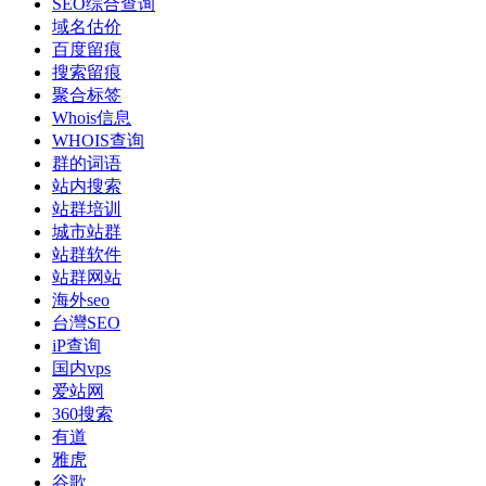
SEO综合查询
域名估价
百度留痕
搜索留痕
聚合标签
Whois信息
WHOIS查询
群的词语
站内搜索
站群培训
城市站群
站群软件
站群网站
海外seo
台灣SEO
iP查询
国内vps
爱站网
360搜索
有道
雅虎
谷歌