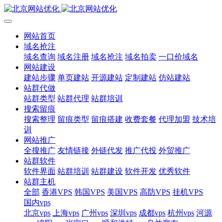
网站首页
域名抢注
域名查询
域名注册
域名抢注
域名拍卖
一口价域名
网站建设
建站步骤
单页建站
开源建站
定制建站
仿站建站
站群代做
站群类型
站群代理
站群培训
搜索留痕
搜索整理
留痕类型
留痕搭建
收费套餐
代理加盟
技术培
训
网站推广
全搜推广
友情链接
外链代发
推广代投
外贸推广
站群软件
软件界面
站群培训
站群建设
软件开发
优秀软件
站群主机
全部
香港VPS
韩国VPS
美国VPS
高防VPS
挂机VPS
国内vps
北京vps
上海vps
广州vps
深圳vps
成都vps
杭州vps
河源