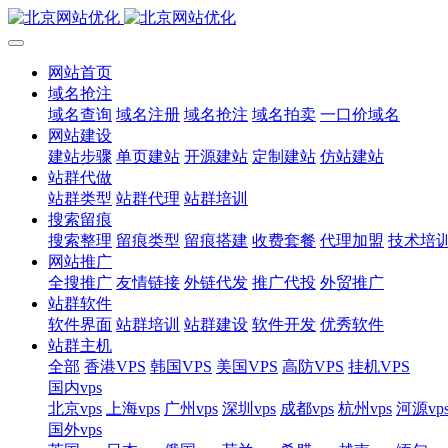
网站首页
域名抢注
域名查询
域名注册
域名抢注
域名拍卖
一口价域名
网站建设
建站步骤
单页建站
开源建站
定制建站
仿站建站
站群代做
站群类型
站群代理
站群培训
搜索留痕
搜索整理
留痕类型
留痕搭建
收费套餐
代理加盟
技术培
网站推广
全搜推广
友情链接
外链代发
推广代投
外贸推广
站群软件
软件界面
站群培训
站群建设
软件开发
优秀软件
站群主机
全部
香港VPS
韩国VPS
美国VPS
高防VPS
挂机VPS
国内vps
北京vps
上海vps
广州vps
深圳vps
成都vps
杭州vps
河源vp
国外vps