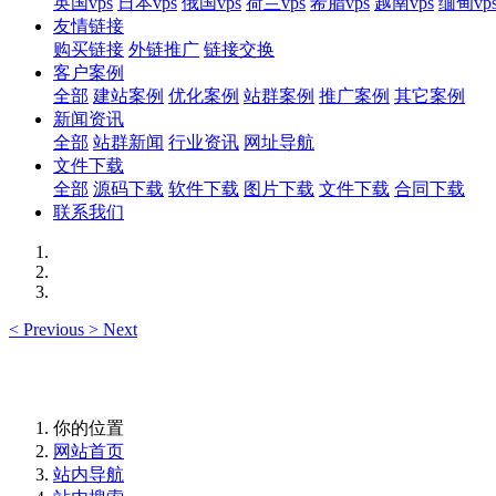
英国vps
日本vps
俄国vps
荷兰vps
希腊vps
越南vps
缅甸vp
友情链接
购买链接
外链推广
链接交换
客户案例
全部
建站案例
优化案例
站群案例
推广案例
其它案例
新闻资讯
全部
站群新闻
行业资讯
网址导航
文件下载
全部
源码下载
软件下载
图片下载
文件下载
合同下载
联系我们
<
Previous
>
Next
你的位置
网站首页
站内导航