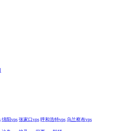
训
s
绵阳vps
张家口vps
呼和浩特vps
乌兰察布vps