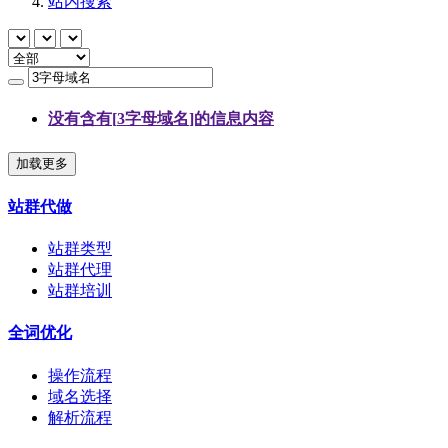
站内搜索
没有含有[
3字母域名
]的信息内容
加载更多
站群代做
站群类型
站群代理
站群培训
全词优化
操作流程
域名选择
解析流程