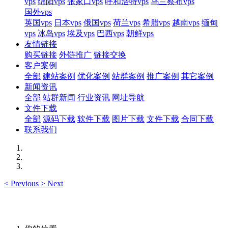
vps
绵阳vps
张家口vps
呼和浩特vps
乌兰察布vps
国外vps
英国vps
日本vps
俄国vps
荷兰vps
希腊vps
越南vps
缅甸
vps
冰岛vps
埃及vps
巴西vps
朝鲜vps
友情链接
购买链接
外链推广
链接交换
客户案例
全部
建站案例
优化案例
站群案例
推广案例
其它案例
新闻资讯
全部
站群新闻
行业资讯
网址导航
文件下载
全部
源码下载
软件下载
图片下载
文件下载
合同下载
联系我们
<
Previous
>
Next