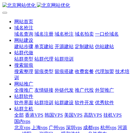
网站首页
域名抢注
域名查询
域名注册
域名抢注
域名拍卖
一口价域名
网站建设
建站步骤
单页建站
开源建站
定制建站
仿站建站
站群代做
站群类型
站群代理
站群培训
搜索留痕
搜索整理
留痕类型
留痕搭建
收费套餐
代理加盟
技术培
训
网站推广
全搜推广
友情链接
外链代发
推广代投
外贸推广
站群软件
软件界面
站群培训
站群建设
软件开发
优秀软件
站群主机
全部
香港VPS
韩国VPS
美国VPS
高防VPS
挂机VPS
国内vps
北京vps
上海vps
广州vps
深圳vps
成都vps
杭州vps
河源