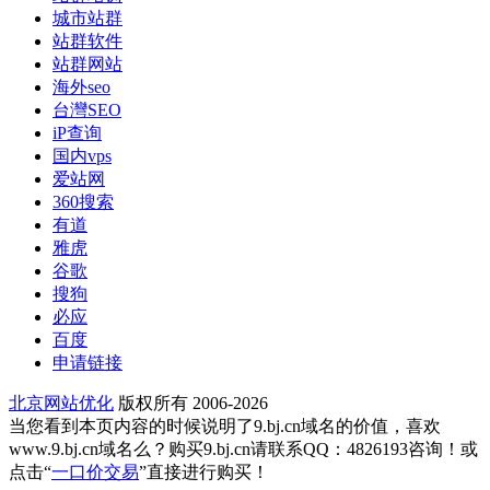
城市站群
站群软件
站群网站
海外seo
台灣SEO
iP查询
国内vps
爱站网
360搜索
有道
雅虎
谷歌
搜狗
必应
百度
申请链接
北京网站优化
版权所有 2006-2026
当您看到本页内容的时候说明了9.bj.cn域名的价值，喜欢
www.9.bj.cn域名么？购买9.bj.cn请联系QQ：4826193咨询！或
点击“
一口价交易
”直接进行购买！