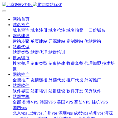
网站首页
域名抢注
域名查询
域名注册
域名抢注
域名拍卖
一口价域名
网站建设
建站步骤
单页建站
开源建站
定制建站
仿站建站
站群代做
站群类型
站群代理
站群培训
搜索留痕
搜索整理
留痕类型
留痕搭建
收费套餐
代理加盟
技术培
训
网站推广
全搜推广
友情链接
外链代发
推广代投
外贸推广
站群软件
软件界面
站群培训
站群建设
软件开发
优秀软件
站群主机
全部
香港VPS
韩国VPS
美国VPS
高防VPS
挂机VPS
国内vps
北京vps
上海vps
广州vps
深圳vps
成都vps
杭州vps
河源