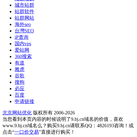
城市站群
站群软件
站群网站
海外seo
台灣SEO
iP查询
国内vps
爱站网
360搜索
有道
雅虎
谷歌
搜狗
必应
百度
申请链接
北京网站优化
版权所有 2006-2026
当您看到本页内容的时候说明了9.bj.cn域名的价值，喜欢
www.9.bj.cn域名么？购买9.bj.cn请联系QQ：4826193咨询！或
点击“
一口价交易
”直接进行购买！