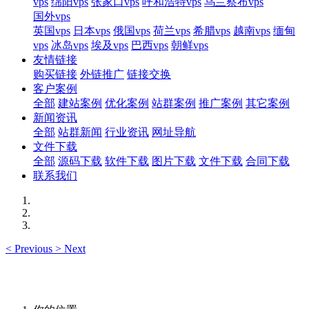
vps
绵阳vps
张家口vps
呼和浩特vps
乌兰察布vps
国外vps
英国vps
日本vps
俄国vps
荷兰vps
希腊vps
越南vps
缅甸
vps
冰岛vps
埃及vps
巴西vps
朝鲜vps
友情链接
购买链接
外链推广
链接交换
客户案例
全部
建站案例
优化案例
站群案例
推广案例
其它案例
新闻资讯
全部
站群新闻
行业资讯
网址导航
文件下载
全部
源码下载
软件下载
图片下载
文件下载
合同下载
联系我们
<
Previous
>
Next