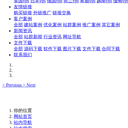
英国vps
日本vps
俄国vps
荷兰vps
希腊vps
越南vps
缅甸vp
友情链接
购买链接
外链推广
链接交换
客户案例
全部
建站案例
优化案例
站群案例
推广案例
其它案例
新闻资讯
全部
站群新闻
行业资讯
网址导航
文件下载
全部
源码下载
软件下载
图片下载
文件下载
合同下载
联系我们
<
Previous
>
Next
你的位置
网站首页
站内导航