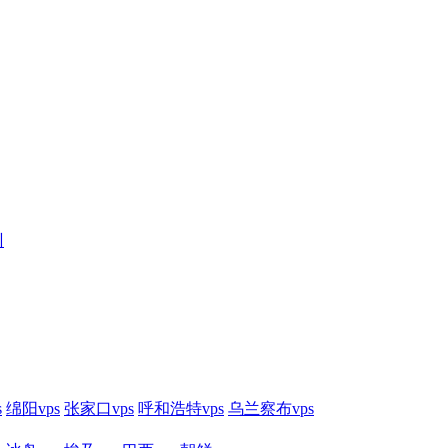
训
s
绵阳vps
张家口vps
呼和浩特vps
乌兰察布vps