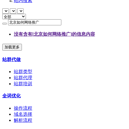
站内搜索
没有含有[
北京如何网络推广
]的信息内容
加载更多
站群代做
站群类型
站群代理
站群培训
全词优化
操作流程
域名选择
解析流程