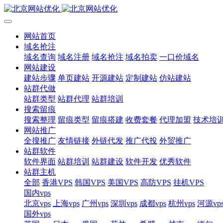
网站首页
域名抢注
域名查询
域名注册
域名抢注
域名拍卖
一口价域名
网站建设
建站步骤
单页建站
开源建站
定制建站
仿站建站
站群代做
站群类型
站群代理
站群培训
搜索留痕
搜索整理
留痕类型
留痕搭建
收费套餐
代理加盟
技术培
网站推广
全搜推广
友情链接
外链代发
推广代投
外贸推广
站群软件
软件界面
站群培训
站群建设
软件开发
优秀软件
站群主机
全部
香港VPS
韩国VPS
美国VPS
高防VPS
挂机VPS
国内vps
北京vps
上海vps
广州vps
深圳vps
成都vps
杭州vps
河源vp
国外vps