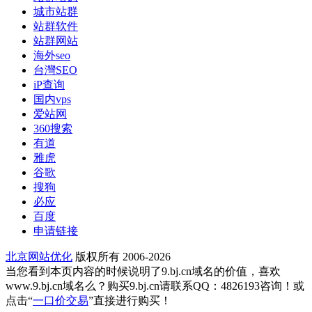
城市站群
站群软件
站群网站
海外seo
台灣SEO
iP查询
国内vps
爱站网
360搜索
有道
雅虎
谷歌
搜狗
必应
百度
申请链接
北京网站优化
版权所有 2006-2026
当您看到本页内容的时候说明了9.bj.cn域名的价值，喜欢
www.9.bj.cn域名么？购买9.bj.cn请联系QQ：4826193咨询！或
点击“
一口价交易
”直接进行购买！