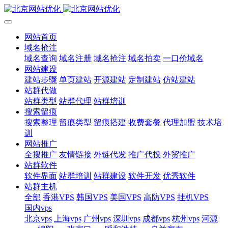
网站首页
域名抢注
域名查询
域名注册
域名抢注
域名拍卖
一口价域名
网站建设
建站步骤
单页建站
开源建站
定制建站
仿站建站
站群代做
站群类型
站群代理
站群培训
搜索留痕
搜索整理
留痕类型
留痕搭建
收费套餐
代理加盟
技术培
训
网站推广
全搜推广
友情链接
外链代发
推广代投
外贸推广
站群软件
软件界面
站群培训
站群建设
软件开发
优秀软件
站群主机
全部
香港VPS
韩国VPS
美国VPS
高防VPS
挂机VPS
国内vps
北京vps
上海vps
广州vps
深圳vps
成都vps
杭州vps
河源