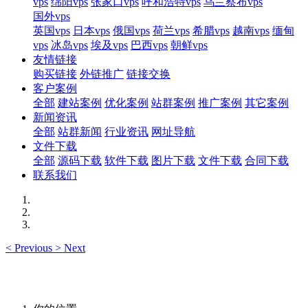
vps
绵阳vps
张家口vps
呼和浩特vps
乌兰察布vps
国外vps
英国vps
日本vps
俄国vps
荷兰vps
希腊vps
越南vps
缅甸
vps
冰岛vps
埃及vps
巴西vps
朝鲜vps
友情链接
购买链接
外链推广
链接交换
客户案例
全部
建站案例
优化案例
站群案例
推广案例
其它案例
新闻资讯
全部
站群新闻
行业资讯
网址导航
文件下载
全部
源码下载
软件下载
图片下载
文件下载
合同下载
联系我们
<
Previous
>
Next