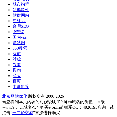
城市站群
站群软件
站群网站
海外seo
台灣SEO
iP查询
国内vps
爱站网
360搜索
有道
雅虎
谷歌
搜狗
必应
百度
申请链接
北京网站优化
版权所有 2006-2026
当您看到本页内容的时候说明了9.bj.cn域名的价值，喜欢
www.9.bj.cn域名么？购买9.bj.cn请联系QQ：4826193咨询！或
点击“
一口价交易
”直接进行购买！