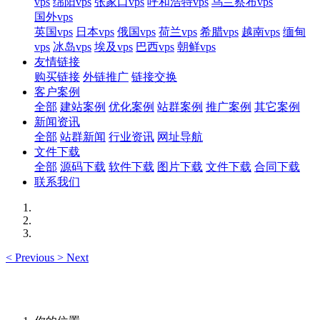
vps
绵阳vps
张家口vps
呼和浩特vps
乌兰察布vps
国外vps
英国vps
日本vps
俄国vps
荷兰vps
希腊vps
越南vps
缅甸
vps
冰岛vps
埃及vps
巴西vps
朝鲜vps
友情链接
购买链接
外链推广
链接交换
客户案例
全部
建站案例
优化案例
站群案例
推广案例
其它案例
新闻资讯
全部
站群新闻
行业资讯
网址导航
文件下载
全部
源码下载
软件下载
图片下载
文件下载
合同下载
联系我们
<
Previous
>
Next