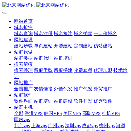
网站首页
域名抢注
域名查询
域名注册
域名抢注
域名拍卖
一口价域名
网站建设
建站步骤
单页建站
开源建站
定制建站
仿站建站
站群代做
站群类型
站群代理
站群培训
搜索留痕
搜索整理
留痕类型
留痕搭建
收费套餐
代理加盟
技术培
训
网站推广
全搜推广
友情链接
外链代发
推广代投
外贸推广
站群软件
软件界面
站群培训
站群建设
软件开发
优秀软件
站群主机
全部
香港VPS
韩国VPS
美国VPS
高防VPS
挂机VPS
国内vps
北京vps
上海vps
广州vps
深圳vps
成都vps
杭州vps
河源