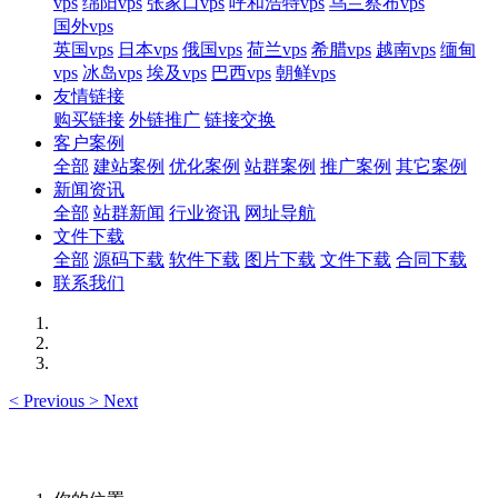
vps
绵阳vps
张家口vps
呼和浩特vps
乌兰察布vps
国外vps
英国vps
日本vps
俄国vps
荷兰vps
希腊vps
越南vps
缅甸
vps
冰岛vps
埃及vps
巴西vps
朝鲜vps
友情链接
购买链接
外链推广
链接交换
客户案例
全部
建站案例
优化案例
站群案例
推广案例
其它案例
新闻资讯
全部
站群新闻
行业资讯
网址导航
文件下载
全部
源码下载
软件下载
图片下载
文件下载
合同下载
联系我们
<
Previous
>
Next