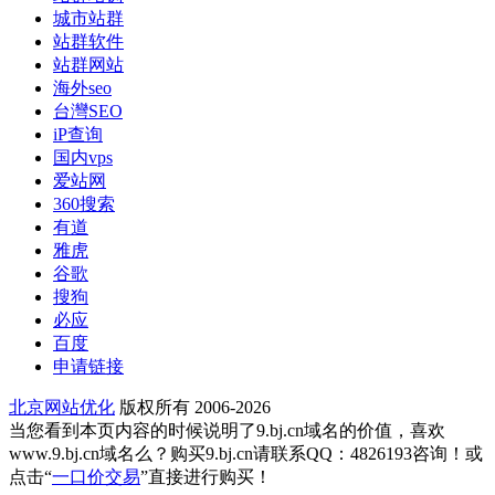
城市站群
站群软件
站群网站
海外seo
台灣SEO
iP查询
国内vps
爱站网
360搜索
有道
雅虎
谷歌
搜狗
必应
百度
申请链接
北京网站优化
版权所有 2006-2026
当您看到本页内容的时候说明了9.bj.cn域名的价值，喜欢
www.9.bj.cn域名么？购买9.bj.cn请联系QQ：4826193咨询！或
点击“
一口价交易
”直接进行购买！