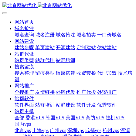
网站首页
域名抢注
域名查询
域名注册
域名抢注
域名拍卖
一口价域名
网站建设
建站步骤
单页建站
开源建站
定制建站
仿站建站
站群代做
站群类型
站群代理
站群培训
搜索留痕
搜索整理
留痕类型
留痕搭建
收费套餐
代理加盟
技术培
训
网站推广
全搜推广
友情链接
外链代发
推广代投
外贸推广
站群软件
软件界面
站群培训
站群建设
软件开发
优秀软件
站群主机
全部
香港VPS
韩国VPS
美国VPS
高防VPS
挂机VPS
国内vps
北京vps
上海vps
广州vps
深圳vps
成都vps
杭州vps
河源