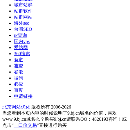
城市站群
站群软件
站群网站
海外seo
台灣SEO
iP查询
国内vps
爱站网
360搜索
有道
雅虎
谷歌
搜狗
必应
百度
申请链接
北京网站优化
版权所有 2006-2026
当您看到本页内容的时候说明了9.bj.cn域名的价值，喜欢
www.9.bj.cn域名么？购买9.bj.cn请联系QQ：4826193咨询！或
点击“
一口价交易
”直接进行购买！