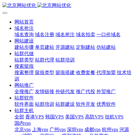
网站首页
域名抢注
域名查询
域名注册
域名抢注
域名拍卖
一口价域名
网站建设
建站步骤
单页建站
开源建站
定制建站
仿站建站
站群代做
站群类型
站群代理
站群培训
搜索留痕
搜索整理
留痕类型
留痕搭建
收费套餐
代理加盟
技术培
训
网站推广
全搜推广
友情链接
外链代发
推广代投
外贸推广
站群软件
软件界面
站群培训
站群建设
软件开发
优秀软件
站群主机
全部
香港VPS
韩国VPS
美国VPS
高防VPS
挂机VPS
国内vps
北京vps
上海vps
广州vps
深圳vps
成都vps
杭州vps
河源