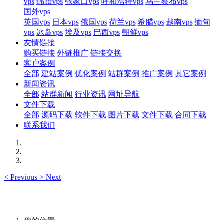
vps
绵阳vps
张家口vps
呼和浩特vps
乌兰察布vps
国外vps
英国vps
日本vps
俄国vps
荷兰vps
希腊vps
越南vps
缅甸
vps
冰岛vps
埃及vps
巴西vps
朝鲜vps
友情链接
购买链接
外链推广
链接交换
客户案例
全部
建站案例
优化案例
站群案例
推广案例
其它案例
新闻资讯
全部
站群新闻
行业资讯
网址导航
文件下载
全部
源码下载
软件下载
图片下载
文件下载
合同下载
联系我们
<
Previous
>
Next