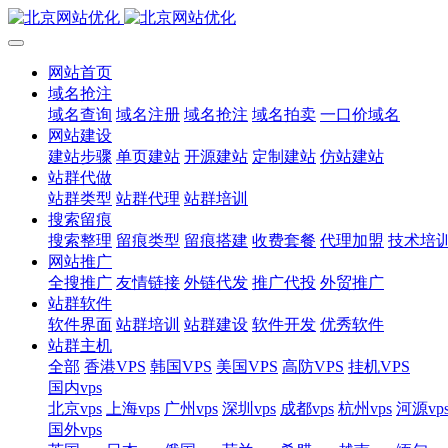
网站首页
域名抢注
域名查询
域名注册
域名抢注
域名拍卖
一口价域名
网站建设
建站步骤
单页建站
开源建站
定制建站
仿站建站
站群代做
站群类型
站群代理
站群培训
搜索留痕
搜索整理
留痕类型
留痕搭建
收费套餐
代理加盟
技术培
网站推广
全搜推广
友情链接
外链代发
推广代投
外贸推广
站群软件
软件界面
站群培训
站群建设
软件开发
优秀软件
站群主机
全部
香港VPS
韩国VPS
美国VPS
高防VPS
挂机VPS
国内vps
北京vps
上海vps
广州vps
深圳vps
成都vps
杭州vps
河源vp
国外vps