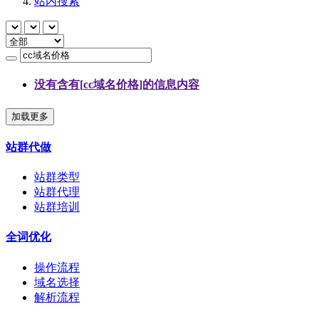
站内搜索
没有含有[
cc域名价格
]的信息内容
加载更多
站群代做
站群类型
站群代理
站群培训
全词优化
操作流程
域名选择
解析流程