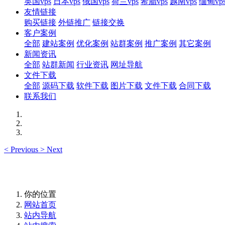
英国vps
日本vps
俄国vps
荷兰vps
希腊vps
越南vps
缅甸vp
友情链接
购买链接
外链推广
链接交换
客户案例
全部
建站案例
优化案例
站群案例
推广案例
其它案例
新闻资讯
全部
站群新闻
行业资讯
网址导航
文件下载
全部
源码下载
软件下载
图片下载
文件下载
合同下载
联系我们
<
Previous
>
Next
你的位置
网站首页
站内导航