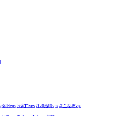
训
s
绵阳vps
张家口vps
呼和浩特vps
乌兰察布vps