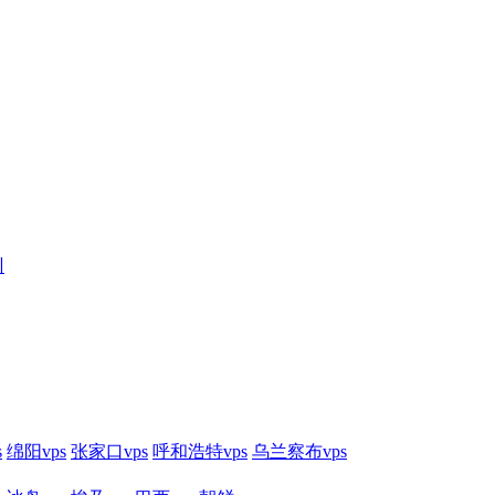
训
s
绵阳vps
张家口vps
呼和浩特vps
乌兰察布vps