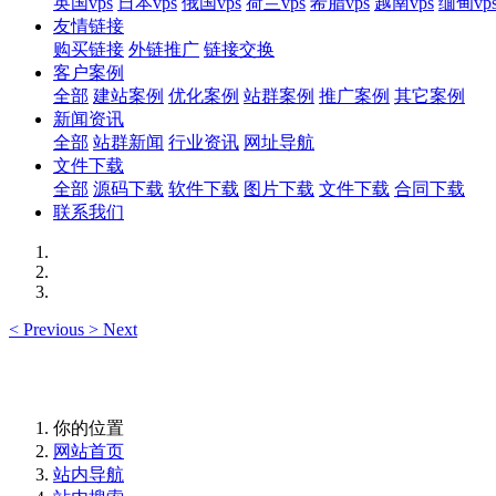
英国vps
日本vps
俄国vps
荷兰vps
希腊vps
越南vps
缅甸vp
友情链接
购买链接
外链推广
链接交换
客户案例
全部
建站案例
优化案例
站群案例
推广案例
其它案例
新闻资讯
全部
站群新闻
行业资讯
网址导航
文件下载
全部
源码下载
软件下载
图片下载
文件下载
合同下载
联系我们
<
Previous
>
Next
你的位置
网站首页
站内导航