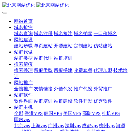
网站首页
域名抢注
域名查询
域名注册
域名抢注
域名拍卖
一口价域名
网站建设
建站步骤
单页建站
开源建站
定制建站
仿站建站
站群代做
站群类型
站群代理
站群培训
搜索留痕
搜索整理
留痕类型
留痕搭建
收费套餐
代理加盟
技术培
训
网站推广
全搜推广
友情链接
外链代发
推广代投
外贸推广
站群软件
软件界面
站群培训
站群建设
软件开发
优秀软件
站群主机
全部
香港VPS
韩国VPS
美国VPS
高防VPS
挂机VPS
国内vps
北京vps
上海vps
广州vps
深圳vps
成都vps
杭州vps
河源