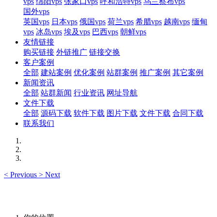
vps
绵阳vps
张家口vps
呼和浩特vps
乌兰察布vps
国外vps
英国vps
日本vps
俄国vps
荷兰vps
希腊vps
越南vps
缅甸
vps
冰岛vps
埃及vps
巴西vps
朝鲜vps
友情链接
购买链接
外链推广
链接交换
客户案例
全部
建站案例
优化案例
站群案例
推广案例
其它案例
新闻资讯
全部
站群新闻
行业资讯
网址导航
文件下载
全部
源码下载
软件下载
图片下载
文件下载
合同下载
联系我们
<
Previous
>
Next