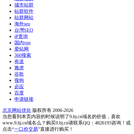
城市站群
站群软件
站群网站
海外seo
台灣SEO
iP查询
国内vps
爱站网
360搜索
有道
雅虎
谷歌
搜狗
必应
百度
申请链接
北京网站优化
版权所有 2006-2026
当您看到本页内容的时候说明了9.bj.cn域名的价值，喜欢
www.9.bj.cn域名么？购买9.bj.cn请联系QQ：4826193咨询！或
点击“
一口价交易
”直接进行购买！