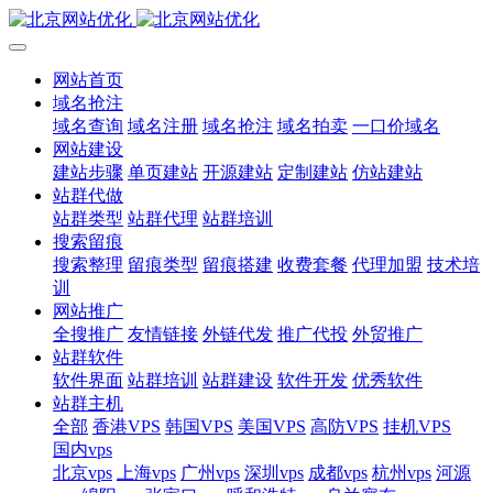
网站首页
域名抢注
域名查询
域名注册
域名抢注
域名拍卖
一口价域名
网站建设
建站步骤
单页建站
开源建站
定制建站
仿站建站
站群代做
站群类型
站群代理
站群培训
搜索留痕
搜索整理
留痕类型
留痕搭建
收费套餐
代理加盟
技术培
训
网站推广
全搜推广
友情链接
外链代发
推广代投
外贸推广
站群软件
软件界面
站群培训
站群建设
软件开发
优秀软件
站群主机
全部
香港VPS
韩国VPS
美国VPS
高防VPS
挂机VPS
国内vps
北京vps
上海vps
广州vps
深圳vps
成都vps
杭州vps
河源