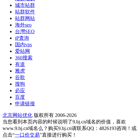
城市站群
站群软件
站群网站
海外seo
台灣SEO
iP查询
国内vps
爱站网
360搜索
有道
雅虎
谷歌
搜狗
必应
百度
申请链接
北京网站优化
版权所有 2006-2026
当您看到本页内容的时候说明了9.bj.cn域名的价值，喜欢
www.9.bj.cn域名么？购买9.bj.cn请联系QQ：4826193咨询！或
点击“
一口价交易
”直接进行购买！