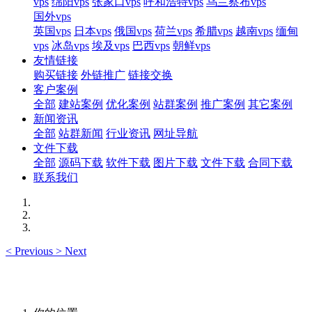
vps
绵阳vps
张家口vps
呼和浩特vps
乌兰察布vps
国外vps
英国vps
日本vps
俄国vps
荷兰vps
希腊vps
越南vps
缅甸
vps
冰岛vps
埃及vps
巴西vps
朝鲜vps
友情链接
购买链接
外链推广
链接交换
客户案例
全部
建站案例
优化案例
站群案例
推广案例
其它案例
新闻资讯
全部
站群新闻
行业资讯
网址导航
文件下载
全部
源码下载
软件下载
图片下载
文件下载
合同下载
联系我们
<
Previous
>
Next