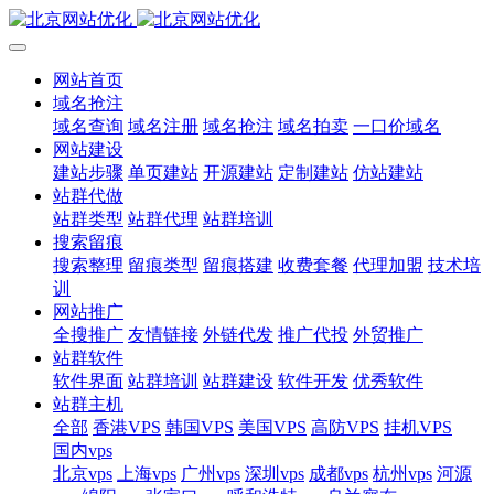
网站首页
域名抢注
域名查询
域名注册
域名抢注
域名拍卖
一口价域名
网站建设
建站步骤
单页建站
开源建站
定制建站
仿站建站
站群代做
站群类型
站群代理
站群培训
搜索留痕
搜索整理
留痕类型
留痕搭建
收费套餐
代理加盟
技术培
训
网站推广
全搜推广
友情链接
外链代发
推广代投
外贸推广
站群软件
软件界面
站群培训
站群建设
软件开发
优秀软件
站群主机
全部
香港VPS
韩国VPS
美国VPS
高防VPS
挂机VPS
国内vps
北京vps
上海vps
广州vps
深圳vps
成都vps
杭州vps
河源