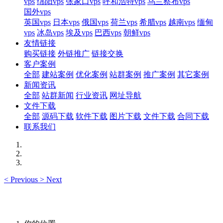
vps
绵阳vps
张家口vps
呼和浩特vps
乌兰察布vps
国外vps
英国vps
日本vps
俄国vps
荷兰vps
希腊vps
越南vps
缅甸
vps
冰岛vps
埃及vps
巴西vps
朝鲜vps
友情链接
购买链接
外链推广
链接交换
客户案例
全部
建站案例
优化案例
站群案例
推广案例
其它案例
新闻资讯
全部
站群新闻
行业资讯
网址导航
文件下载
全部
源码下载
软件下载
图片下载
文件下载
合同下载
联系我们
<
Previous
>
Next