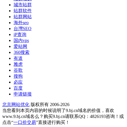
城市站群
站群软件
站群网站
海外seo
台灣SEO
iP查询
国内vps
爱站网
360搜索
有道
雅虎
谷歌
搜狗
必应
百度
申请链接
北京网站优化
版权所有 2006-2026
当您看到本页内容的时候说明了9.bj.cn域名的价值，喜欢
www.9.bj.cn域名么？购买9.bj.cn请联系QQ：4826193咨询！或
点击“
一口价交易
”直接进行购买！