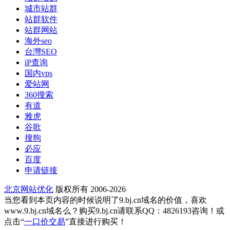
城市站群
站群软件
站群网站
海外seo
台灣SEO
iP查询
国内vps
爱站网
360搜索
有道
雅虎
谷歌
搜狗
必应
百度
申请链接
北京网站优化
版权所有 2006-2026
当您看到本页内容的时候说明了9.bj.cn域名的价值，喜欢
www.9.bj.cn域名么？购买9.bj.cn请联系QQ：4826193咨询！或
点击“
一口价交易
”直接进行购买！