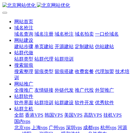
网站首页
域名抢注
域名查询
域名注册
域名抢注
域名拍卖
一口价域名
网站建设
建站步骤
单页建站
开源建站
定制建站
仿站建站
站群代做
站群类型
站群代理
站群培训
搜索留痕
搜索整理
留痕类型
留痕搭建
收费套餐
代理加盟
技术培
训
网站推广
全搜推广
友情链接
外链代发
推广代投
外贸推广
站群软件
软件界面
站群培训
站群建设
软件开发
优秀软件
站群主机
全部
香港VPS
韩国VPS
美国VPS
高防VPS
挂机VPS
国内vps
北京vps
上海vps
广州vps
深圳vps
成都vps
杭州vps
河源