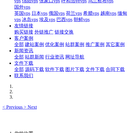
vps
绵阳vps
张家口vps
呼和浩特vps
乌兰察布vps
国外vps
英国vps
日本vps
俄国vps
荷兰vps
希腊vps
越南vps
缅甸
vps
冰岛vps
埃及vps
巴西vps
朝鲜vps
友情链接
购买链接
外链推广
链接交换
客户案例
全部
建站案例
优化案例
站群案例
推广案例
其它案例
新闻资讯
全部
站群新闻
行业资讯
网址导航
文件下载
全部
源码下载
软件下载
图片下载
文件下载
合同下载
联系我们
<
Previous
>
Next