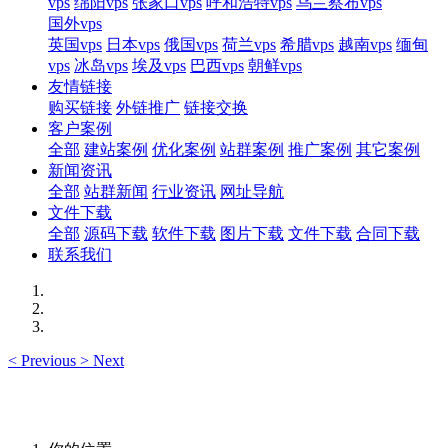
vps
绵阳vps
张家口vps
呼和浩特vps
乌兰察布vps
国外vps
英国vps
日本vps
俄国vps
荷兰vps
希腊vps
越南vps
缅甸
vps
冰岛vps
埃及vps
巴西vps
朝鲜vps
友情链接
购买链接
外链推广
链接交换
客户案例
全部
建站案例
优化案例
站群案例
推广案例
其它案例
新闻资讯
全部
站群新闻
行业资讯
网址导航
文件下载
全部
源码下载
软件下载
图片下载
文件下载
合同下载
联系我们
<
Previous
>
Next