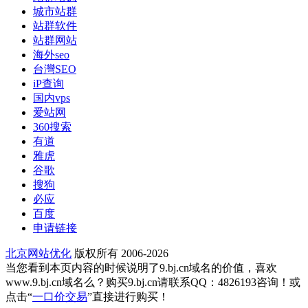
城市站群
站群软件
站群网站
海外seo
台灣SEO
iP查询
国内vps
爱站网
360搜索
有道
雅虎
谷歌
搜狗
必应
百度
申请链接
北京网站优化
版权所有 2006-2026
当您看到本页内容的时候说明了9.bj.cn域名的价值，喜欢
www.9.bj.cn域名么？购买9.bj.cn请联系QQ：4826193咨询！或
点击“
一口价交易
”直接进行购买！