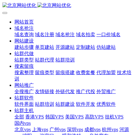
网站首页
域名抢注
域名查询
域名注册
域名抢注
域名拍卖
一口价域名
网站建设
建站步骤
单页建站
开源建站
定制建站
仿站建站
站群代做
站群类型
站群代理
站群培训
搜索留痕
搜索整理
留痕类型
留痕搭建
收费套餐
代理加盟
技术培
训
网站推广
全搜推广
友情链接
外链代发
推广代投
外贸推广
站群软件
软件界面
站群培训
站群建设
软件开发
优秀软件
站群主机
全部
香港VPS
韩国VPS
美国VPS
高防VPS
挂机VPS
国内vps
北京vps
上海vps
广州vps
深圳vps
成都vps
杭州vps
河源