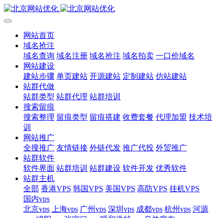
网站首页
域名抢注
域名查询
域名注册
域名抢注
域名拍卖
一口价域名
网站建设
建站步骤
单页建站
开源建站
定制建站
仿站建站
站群代做
站群类型
站群代理
站群培训
搜索留痕
搜索整理
留痕类型
留痕搭建
收费套餐
代理加盟
技术培
训
网站推广
全搜推广
友情链接
外链代发
推广代投
外贸推广
站群软件
软件界面
站群培训
站群建设
软件开发
优秀软件
站群主机
全部
香港VPS
韩国VPS
美国VPS
高防VPS
挂机VPS
国内vps
北京vps
上海vps
广州vps
深圳vps
成都vps
杭州vps
河源