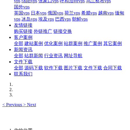
vps
绵阳vps
张家口vps
呼和浩特vps
乌兰察布vps
国外vps
英国vps
日本vps
俄国vps
荷兰vps
希腊vps
越南vps
缅甸
vps
冰岛vps
埃及vps
巴西vps
朝鲜vps
友情链接
购买链接
外链推广
链接交换
客户案例
全部
建站案例
优化案例
站群案例
推广案例
其它案例
新闻资讯
全部
站群新闻
行业资讯
网址导航
文件下载
全部
源码下载
软件下载
图片下载
文件下载
合同下载
联系我们
<
Previous
>
Next