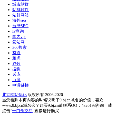
城市站群
站群软件
站群网站
海外seo
台灣SEO
iP查询
国内vps
爱站网
360搜索
有道
雅虎
谷歌
搜狗
必应
百度
申请链接
北京网站优化
版权所有 2006-2026
当您看到本页内容的时候说明了9.bj.cn域名的价值，喜欢
www.9.bj.cn域名么？购买9.bj.cn请联系QQ：4826193咨询！或
点击“
一口价交易
”直接进行购买！