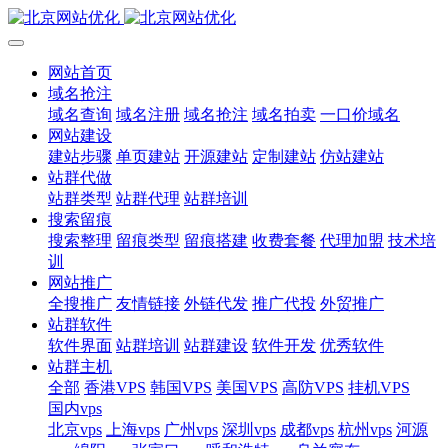
网站首页
域名抢注
域名查询
域名注册
域名抢注
域名拍卖
一口价域名
网站建设
建站步骤
单页建站
开源建站
定制建站
仿站建站
站群代做
站群类型
站群代理
站群培训
搜索留痕
搜索整理
留痕类型
留痕搭建
收费套餐
代理加盟
技术培
训
网站推广
全搜推广
友情链接
外链代发
推广代投
外贸推广
站群软件
软件界面
站群培训
站群建设
软件开发
优秀软件
站群主机
全部
香港VPS
韩国VPS
美国VPS
高防VPS
挂机VPS
国内vps
北京vps
上海vps
广州vps
深圳vps
成都vps
杭州vps
河源