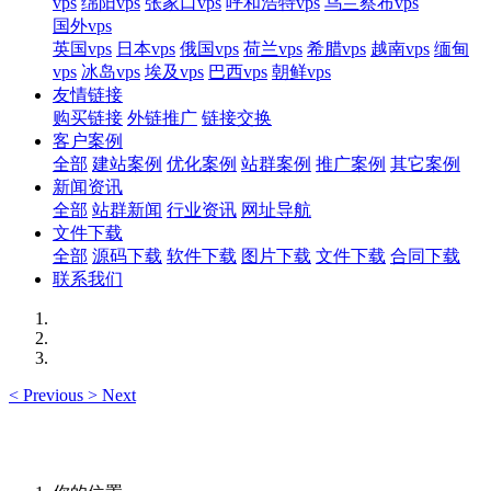
vps
绵阳vps
张家口vps
呼和浩特vps
乌兰察布vps
国外vps
英国vps
日本vps
俄国vps
荷兰vps
希腊vps
越南vps
缅甸
vps
冰岛vps
埃及vps
巴西vps
朝鲜vps
友情链接
购买链接
外链推广
链接交换
客户案例
全部
建站案例
优化案例
站群案例
推广案例
其它案例
新闻资讯
全部
站群新闻
行业资讯
网址导航
文件下载
全部
源码下载
软件下载
图片下载
文件下载
合同下载
联系我们
<
Previous
>
Next