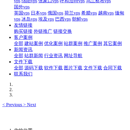
vps
绵阳vps
张家口vps
呼和浩特vps
乌兰察布vps
国外vps
英国vps
日本vps
俄国vps
荷兰vps
希腊vps
越南vps
缅甸
vps
冰岛vps
埃及vps
巴西vps
朝鲜vps
友情链接
购买链接
外链推广
链接交换
客户案例
全部
建站案例
优化案例
站群案例
推广案例
其它案例
新闻资讯
全部
站群新闻
行业资讯
网址导航
文件下载
全部
源码下载
软件下载
图片下载
文件下载
合同下载
联系我们
<
Previous
>
Next