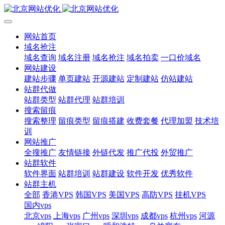
网站首页
域名抢注
域名查询
域名注册
域名抢注
域名拍卖
一口价域名
网站建设
建站步骤
单页建站
开源建站
定制建站
仿站建站
站群代做
站群类型
站群代理
站群培训
搜索留痕
搜索整理
留痕类型
留痕搭建
收费套餐
代理加盟
技术培
训
网站推广
全搜推广
友情链接
外链代发
推广代投
外贸推广
站群软件
软件界面
站群培训
站群建设
软件开发
优秀软件
站群主机
全部
香港VPS
韩国VPS
美国VPS
高防VPS
挂机VPS
国内vps
北京vps
上海vps
广州vps
深圳vps
成都vps
杭州vps
河源