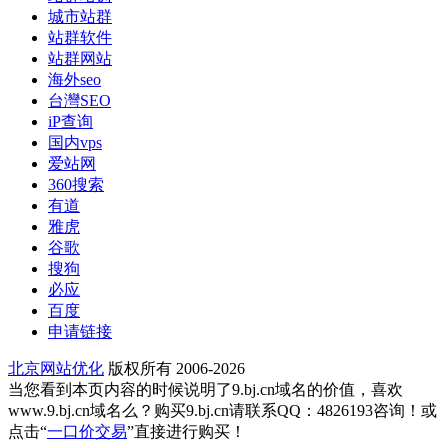
城市站群
站群软件
站群网站
海外seo
台灣SEO
iP查询
国内vps
爱站网
360搜索
有道
雅虎
谷歌
搜狗
必应
百度
申请链接
北京网站优化
版权所有 2006-2026
当您看到本页内容的时候说明了9.bj.cn域名的价值，喜欢
www.9.bj.cn域名么？购买9.bj.cn请联系QQ：4826193咨询！或
点击“
一口价交易
”直接进行购买！