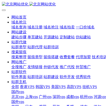
网站首页
域名抢注
域名查询
域名注册
域名抢注
域名拍卖
一口价域名
网站建设
建站步骤
单页建站
开源建站
定制建站
仿站建站
站群代做
站群类型
站群代理
站群培训
搜索留痕
搜索整理
留痕类型
留痕搭建
收费套餐
代理加盟
技术培
网站推广
全搜推广
友情链接
外链代发
推广代投
外贸推广
站群软件
软件界面
站群培训
站群建设
软件开发
优秀软件
站群主机
全部
香港VPS
韩国VPS
美国VPS
高防VPS
挂机VPS
国内vps
北京vps
上海vps
广州vps
深圳vps
成都vps
杭州vps
河源vp
国外vps