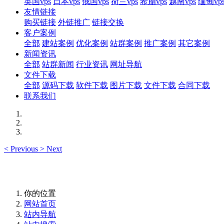
英国vps
日本vps
俄国vps
荷兰vps
希腊vps
越南vps
缅甸vp
友情链接
购买链接
外链推广
链接交换
客户案例
全部
建站案例
优化案例
站群案例
推广案例
其它案例
新闻资讯
全部
站群新闻
行业资讯
网址导航
文件下载
全部
源码下载
软件下载
图片下载
文件下载
合同下载
联系我们
<
Previous
>
Next
你的位置
网站首页
站内导航