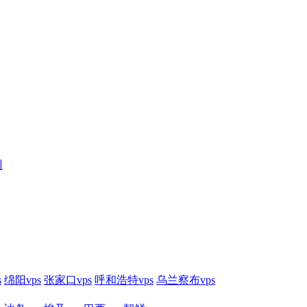
训
s
绵阳vps
张家口vps
呼和浩特vps
乌兰察布vps