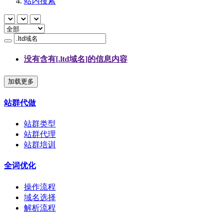
站内搜索
没有含有[
.ltd域名
]的信息内容
加载更多
站群代做
站群类型
站群代理
站群培训
全词优化
操作流程
域名选择
解析流程