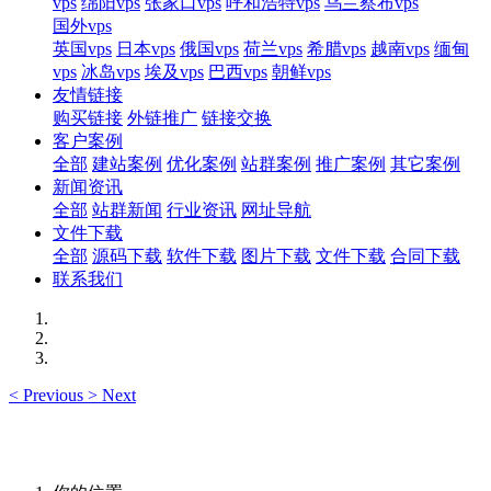
vps
绵阳vps
张家口vps
呼和浩特vps
乌兰察布vps
国外vps
英国vps
日本vps
俄国vps
荷兰vps
希腊vps
越南vps
缅甸
vps
冰岛vps
埃及vps
巴西vps
朝鲜vps
友情链接
购买链接
外链推广
链接交换
客户案例
全部
建站案例
优化案例
站群案例
推广案例
其它案例
新闻资讯
全部
站群新闻
行业资讯
网址导航
文件下载
全部
源码下载
软件下载
图片下载
文件下载
合同下载
联系我们
<
Previous
>
Next