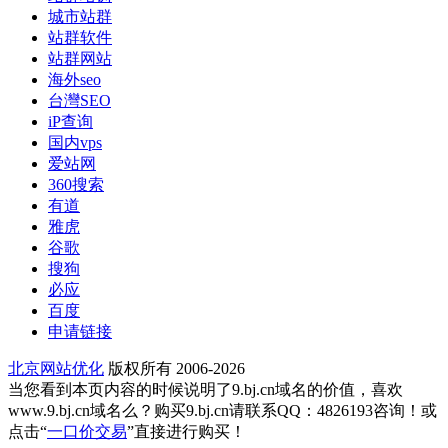
城市站群
站群软件
站群网站
海外seo
台灣SEO
iP查询
国内vps
爱站网
360搜索
有道
雅虎
谷歌
搜狗
必应
百度
申请链接
北京网站优化
版权所有 2006-2026
当您看到本页内容的时候说明了9.bj.cn域名的价值，喜欢
www.9.bj.cn域名么？购买9.bj.cn请联系QQ：4826193咨询！或
点击“
一口价交易
”直接进行购买！