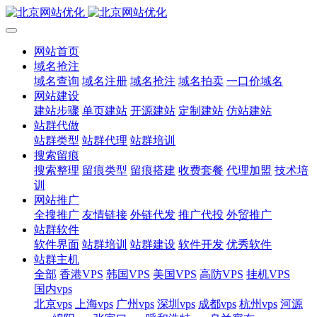
网站首页
域名抢注
域名查询
域名注册
域名抢注
域名拍卖
一口价域名
网站建设
建站步骤
单页建站
开源建站
定制建站
仿站建站
站群代做
站群类型
站群代理
站群培训
搜索留痕
搜索整理
留痕类型
留痕搭建
收费套餐
代理加盟
技术培
训
网站推广
全搜推广
友情链接
外链代发
推广代投
外贸推广
站群软件
软件界面
站群培训
站群建设
软件开发
优秀软件
站群主机
全部
香港VPS
韩国VPS
美国VPS
高防VPS
挂机VPS
国内vps
北京vps
上海vps
广州vps
深圳vps
成都vps
杭州vps
河源