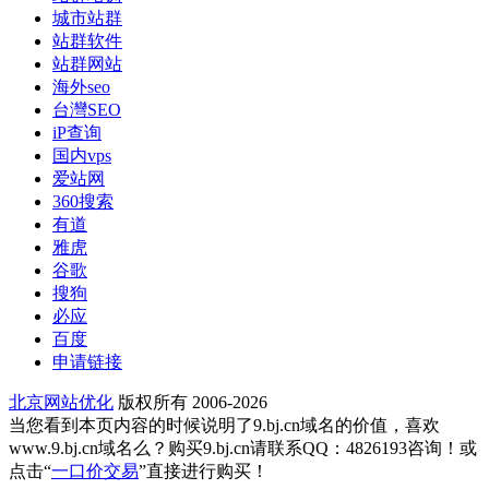
城市站群
站群软件
站群网站
海外seo
台灣SEO
iP查询
国内vps
爱站网
360搜索
有道
雅虎
谷歌
搜狗
必应
百度
申请链接
北京网站优化
版权所有 2006-2026
当您看到本页内容的时候说明了9.bj.cn域名的价值，喜欢
www.9.bj.cn域名么？购买9.bj.cn请联系QQ：4826193咨询！或
点击“
一口价交易
”直接进行购买！