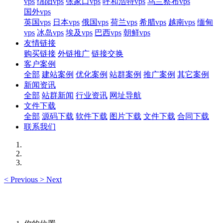
vps
绵阳vps
张家口vps
呼和浩特vps
乌兰察布vps
国外vps
英国vps
日本vps
俄国vps
荷兰vps
希腊vps
越南vps
缅甸
vps
冰岛vps
埃及vps
巴西vps
朝鲜vps
友情链接
购买链接
外链推广
链接交换
客户案例
全部
建站案例
优化案例
站群案例
推广案例
其它案例
新闻资讯
全部
站群新闻
行业资讯
网址导航
文件下载
全部
源码下载
软件下载
图片下载
文件下载
合同下载
联系我们
<
Previous
>
Next