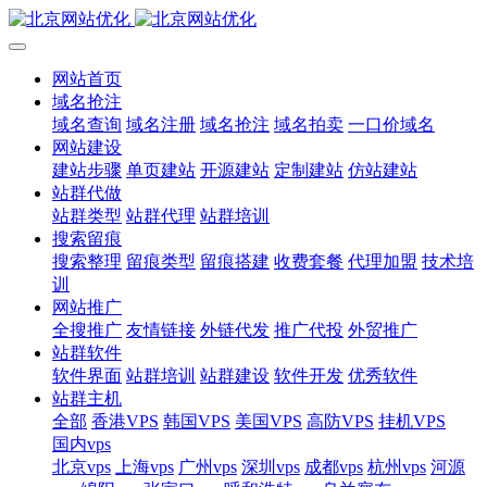
网站首页
域名抢注
域名查询
域名注册
域名抢注
域名拍卖
一口价域名
网站建设
建站步骤
单页建站
开源建站
定制建站
仿站建站
站群代做
站群类型
站群代理
站群培训
搜索留痕
搜索整理
留痕类型
留痕搭建
收费套餐
代理加盟
技术培
训
网站推广
全搜推广
友情链接
外链代发
推广代投
外贸推广
站群软件
软件界面
站群培训
站群建设
软件开发
优秀软件
站群主机
全部
香港VPS
韩国VPS
美国VPS
高防VPS
挂机VPS
国内vps
北京vps
上海vps
广州vps
深圳vps
成都vps
杭州vps
河源