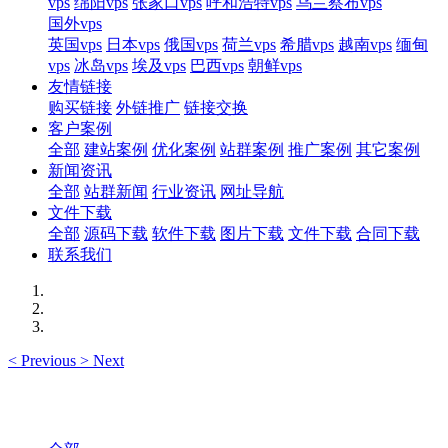
vps
绵阳vps
张家口vps
呼和浩特vps
乌兰察布vps
国外vps
英国vps
日本vps
俄国vps
荷兰vps
希腊vps
越南vps
缅甸
vps
冰岛vps
埃及vps
巴西vps
朝鲜vps
友情链接
购买链接
外链推广
链接交换
客户案例
全部
建站案例
优化案例
站群案例
推广案例
其它案例
新闻资讯
全部
站群新闻
行业资讯
网址导航
文件下载
全部
源码下载
软件下载
图片下载
文件下载
合同下载
联系我们
<
Previous
>
Next