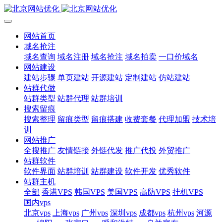
网站首页
域名抢注
域名查询
域名注册
域名抢注
域名拍卖
一口价域名
网站建设
建站步骤
单页建站
开源建站
定制建站
仿站建站
站群代做
站群类型
站群代理
站群培训
搜索留痕
搜索整理
留痕类型
留痕搭建
收费套餐
代理加盟
技术培
训
网站推广
全搜推广
友情链接
外链代发
推广代投
外贸推广
站群软件
软件界面
站群培训
站群建设
软件开发
优秀软件
站群主机
全部
香港VPS
韩国VPS
美国VPS
高防VPS
挂机VPS
国内vps
北京vps
上海vps
广州vps
深圳vps
成都vps
杭州vps
河源