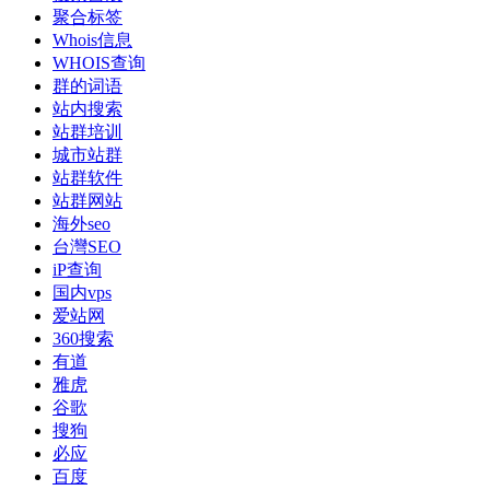
聚合标签
Whois信息
WHOIS查询
群的词语
站内搜索
站群培训
城市站群
站群软件
站群网站
海外seo
台灣SEO
iP查询
国内vps
爱站网
360搜索
有道
雅虎
谷歌
搜狗
必应
百度