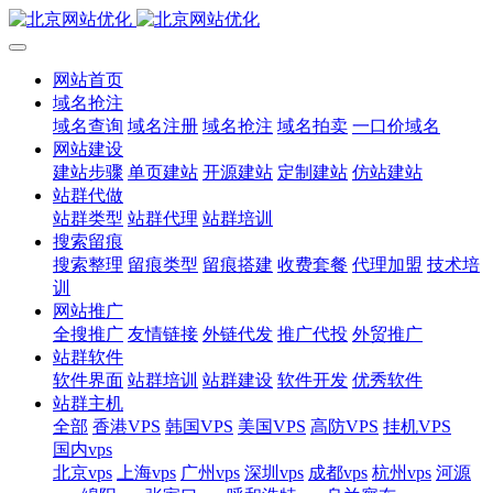
网站首页
域名抢注
域名查询
域名注册
域名抢注
域名拍卖
一口价域名
网站建设
建站步骤
单页建站
开源建站
定制建站
仿站建站
站群代做
站群类型
站群代理
站群培训
搜索留痕
搜索整理
留痕类型
留痕搭建
收费套餐
代理加盟
技术培
训
网站推广
全搜推广
友情链接
外链代发
推广代投
外贸推广
站群软件
软件界面
站群培训
站群建设
软件开发
优秀软件
站群主机
全部
香港VPS
韩国VPS
美国VPS
高防VPS
挂机VPS
国内vps
北京vps
上海vps
广州vps
深圳vps
成都vps
杭州vps
河源