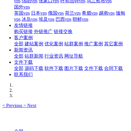
vps
绵阳vps
张家口vps
呼和浩特vps
乌兰察布vps
国外vps
英国vps
日本vps
俄国vps
荷兰vps
希腊vps
越南vps
缅甸
vps
冰岛vps
埃及vps
巴西vps
朝鲜vps
友情链接
购买链接
外链推广
链接交换
客户案例
全部
建站案例
优化案例
站群案例
推广案例
其它案例
新闻资讯
全部
站群新闻
行业资讯
网址导航
文件下载
全部
源码下载
软件下载
图片下载
文件下载
合同下载
联系我们
<
Previous
>
Next