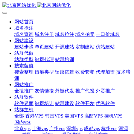
网站首页
域名抢注
域名查询
域名注册
域名抢注
域名拍卖
一口价域名
网站建设
建站步骤
单页建站
开源建站
定制建站
仿站建站
站群代做
站群类型
站群代理
站群培训
搜索留痕
搜索整理
留痕类型
留痕搭建
收费套餐
代理加盟
技术培
训
网站推广
全搜推广
友情链接
外链代发
推广代投
外贸推广
站群软件
软件界面
站群培训
站群建设
软件开发
优秀软件
站群主机
全部
香港VPS
韩国VPS
美国VPS
高防VPS
挂机VPS
国内vps
北京vps
上海vps
广州vps
深圳vps
成都vps
杭州vps
河源