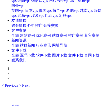
vps
绵阳vps
张家口vps
呼和浩特vps
乌兰察布vps
国外vps
英国vps
日本vps
俄国vps
荷兰vps
希腊vps
越南vps
缅甸
vps
冰岛vps
埃及vps
巴西vps
朝鲜vps
友情链接
购买链接
外链推广
链接交换
客户案例
全部
建站案例
优化案例
站群案例
推广案例
其它案例
新闻资讯
全部
站群新闻
行业资讯
网址导航
文件下载
全部
源码下载
软件下载
图片下载
文件下载
合同下载
联系我们
<
Previous
>
Next